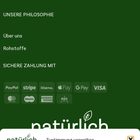
UNSERE PHILOSOPHIE
Über uns
Rohstoffe
SICHERE ZAHLUNG MIT
PayPal
Stripe
Klarna
Apple
Google
Visa
Pay
Pay
MasterCard
Maestro
American
Eps
Express
Zustimmung verwalten