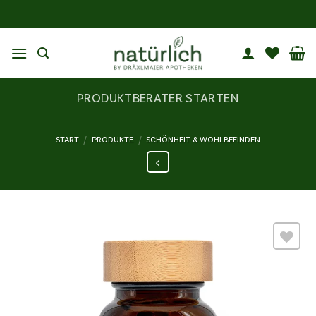
Zum
Inhalt
springen
PRODUKTBERATER STARTEN
START
/
PRODUKTE
/
SCHÖNHEIT & WOHLBEFINDEN
Wunschliste