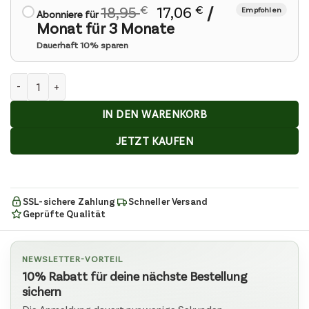
Ursprünglicher
Aktueller
18,95
€
17,06
€
/
Abonniere für
Preis
Preis
Monat für 3 Monate
war:
ist:
18,95 €
17,06 €.
D-Biotin Komplex Menge
IN DEN WARENKORB
JETZT KAUFEN
SSL-sichere Zahlung
Schneller Versand
Geprüfte Qualität
NEWSLETTER-VORTEIL
10% Rabatt für deine nächste Bestellung
sichern
Die Anmeldung dauert nur wenige Sekunden.