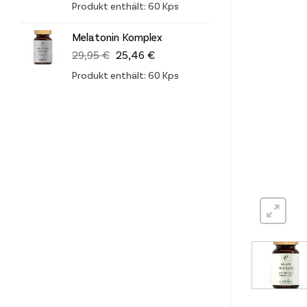
Produkt enthält: 60
Kps
war:
ist:
29,95 €
25,46 €.
Melatonin Komplex
Ursprünglicher
Aktueller
29,95
€
25,46
€
Preis
Preis
Produkt enthält: 60
Kps
war:
ist:
29,95 €
25,46 €.