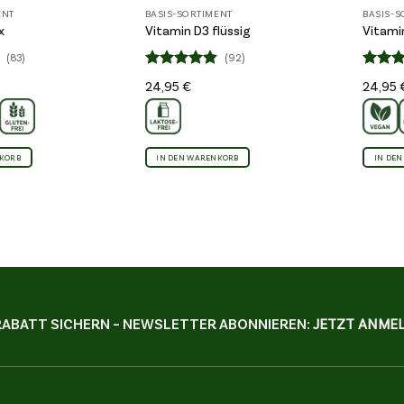
ENT
BASIS-SORTIMENT
BASIS-S
x
Vitamin D3 flüssig
Vitami
(83)
(92)
Bewertet
Bewert
24,95
€
24,95
4.84
4.
mit
mit
von 5
von 5
NKORB
IN DEN WARENKORB
IN DE
RABATT SICHERN – NEWSLETTER ABONNIEREN:
JETZT ANMEL