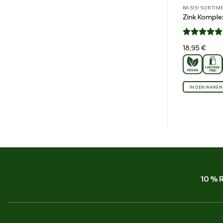
BASIS-SORTIM
Zink Komple
Bewertet
18,95
€
4.82
mit
von 5
IN DEN WARE
10 % 