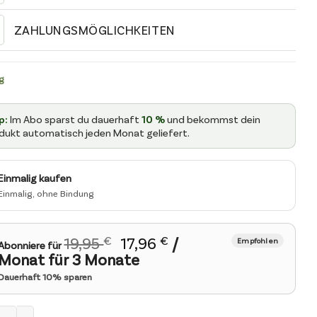
ZAHLUNGSMÖGLICHKEITEN
g
p:
Im Abo sparst du dauerhaft
10 %
und bekommst dein
dukt automatisch jeden Monat geliefert.
LE
Einmalig kaufen
ART
Ursprünglicher
Aktueller
19,95
€
17,96
€
/
Abonniere für
Preis
Preis
Monat für 3 Monate
war:
ist:
19,95 €
17,96 €.
 Komplex Menge