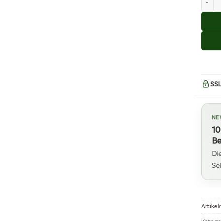
SSL
NE
10
Be
Di
Se
Artike
Katego