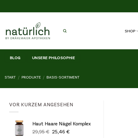
Zum
Inhalt
springen
SHOP
BLOG
UNSERE PHILOSOPHIE
START
/
PRODUKTE
/
BASIS-SORTIMENT
VOR KURZEM ANGESEHEN
Haut Haare Nägel Komplex
Ursprünglicher
Aktueller
29,95
€
25,46
€
Preis
Preis