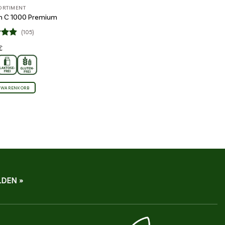
ORTIMENT
n C 1000 Premium
(105)
et
€
86
N WARENKORB
DEN »