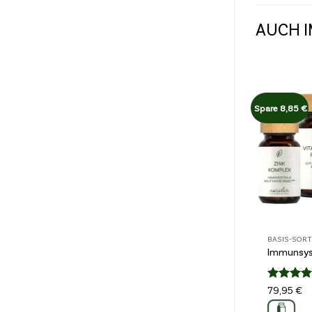
AUCH I
Spare 8,85 €
BASIS-SOR
Immunsy
Bewertet
79,95
€
4.87
mit
von 5