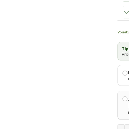
Vorräti
Tip
Pro
WÄH
EINE
KAUF
AUS
Selen