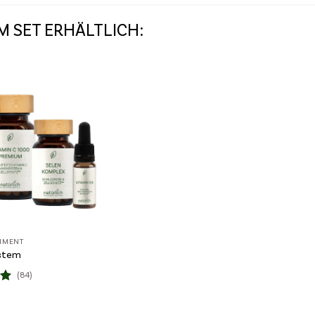
M SET ERHÄLTLICH:
Wunschliste
TIMENT
stem
(84)