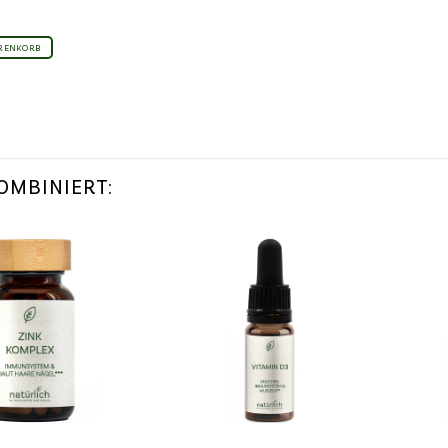
ARENKORB
OMBINIERT:
Wunschliste
Wunschliste