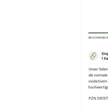
BESCHREIBU
Emp
1 K
Unser Selen
die normale
oxidativem 
hochwertige
PZN 08137