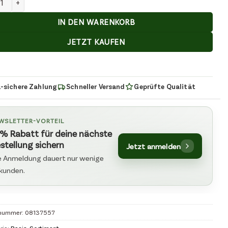
IN DEN WARENKORB
JETZT KAUFEN
-sichere Zahlung
Schneller Versand
Geprüfte Qualität
WSLETTER-VORTEIL
% Rabatt für deine nächste
stellung sichern
Jetzt anmelden
e Anmeldung dauert nur wenige
kunden.
lnummer:
08137557
rie:
Basis-Sortiment