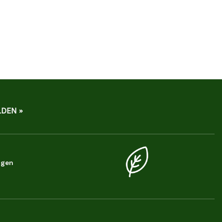
DEN »
ngen