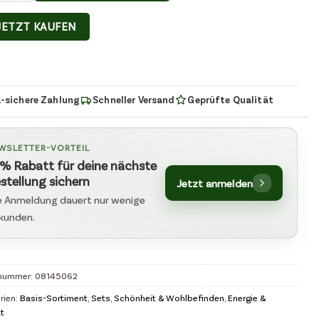
JETZT KAUFEN
-sichere Zahlung
Schneller Versand
Geprüfte Qualität
WSLETTER-VORTEIL
% Rabatt für deine nächste
stellung sichern
Jetzt anmelden
e Anmeldung dauert nur wenige
kunden.
lnummer:
08145062
rien:
Basis-Sortiment
,
Sets
,
Schönheit & Wohlbefinden
,
Energie &
ät