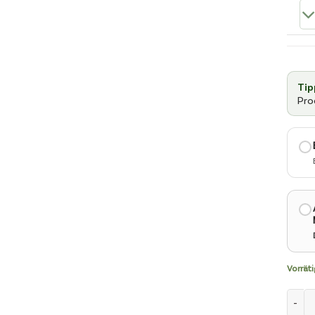
Tip
Pro
WÄH
EINE
KAUF
AUS
Vorräti
Schla