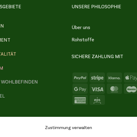
GEBIETE
UNSERE PHILOSOPHIE
EN
Über uns
Rohstoffe
MENT
TALITÄT
SICHERE ZAHLUNG MIT
M
PayPal
Stripe
Klarna
& WOHLBEFINDEN
Google
Visa
Master
EL
Pay
American
Eps
Express
Zustimmung verwalten