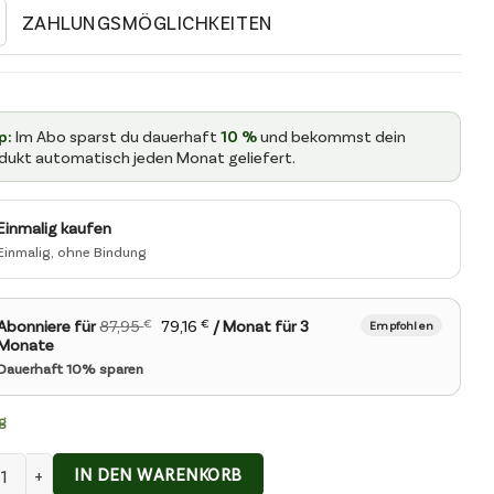
ZAHLUNGSMÖGLICHKEITEN
p:
Im Abo sparst du dauerhaft
10 %
und bekommst dein
dukt automatisch jeden Monat geliefert.
LE
Einmalig kaufen
ART
Abonniere für
87,95
€
79,16
€
/ Monat für 3
Monate
g
f & Regeneration Menge
IN DEN WARENKORB