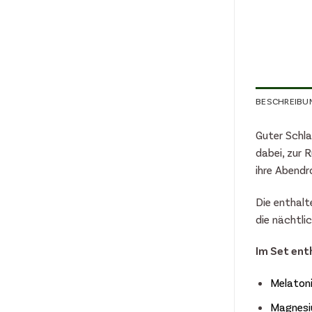
BESCHREIBU
Guter Schla
dabei, zur
ihre Abendr
Die enthalt
die nächtli
Im Set ent
Melaton
Magnesi