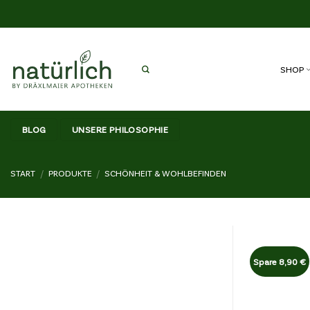
Zum
Inhalt
springen
SHOP
BLOG
UNSERE PHILOSOPHIE
START
/
PRODUKTE
/
SCHÖNHEIT & WOHLBEFINDEN
Spare 8,90 €