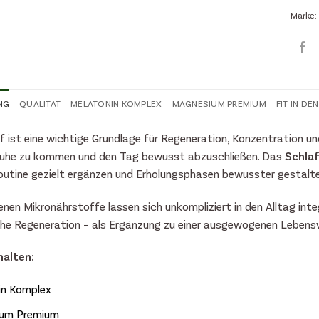
Marke:
NG
QUALITÄT
MELATONIN KOMPLEX
MAGNESIUM PREMIUM
FIT IN DE
f ist eine wichtige Grundlage für Regeneration, Konzentration u
 Ruhe zu kommen und den Tag bewusst abzuschließen. Das
Schlaf
outine gezielt ergänzen und Erholungsphasen bewusster gestal
enen Mikronährstoffe lassen sich unkompliziert in den Alltag in
che Regeneration – als Ergänzung zu einer ausgewogenen Lebens
halten:
in Komplex
um Premium