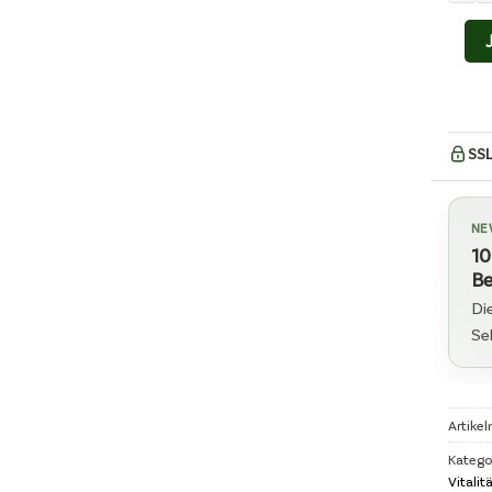
SSL
NE
10
Be
Di
Se
Artike
Katego
Vitalit