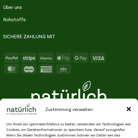
Über uns
Rohstoffe
SICHERE ZAHLUNG MIT
PayPal
Stripe
Klarna
Apple
Google
Visa
Pay
Pay
MasterCard
Maestro
American
Eps
Express
Zustimmung verwalten
Um Ihnen ein optimales Erlebnis zu bieten, verwenden wir Technologien wie
Cookies, um Geräteinformationen zu speichern bzw. darauf zuzugreifen.
Wenn Sie diesen Technologien zustimmen, können wir Daten wie das