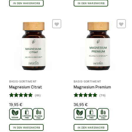
IN DEN WARENKORB
IN DEN WARENKORB
Wunschliste
Wunschliste
BASIS-SORTIMENT
BASIS-SORTIMENT
Magnesium Citrat
Magnesium Premium
(69)
(76)
Bewertet
Bewertet
19,95
€
36,95
€
4.81
4.89
mit
mit
von 5
von 5
IN DEN WARENKORB
IN DEN WARENKORB