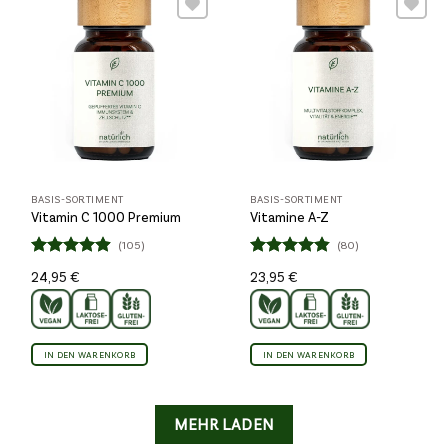
Wunschliste
Wunschliste
BASIS-SORTIMENT
BASIS-SORTIMENT
Vitamin C 1000 Premium
Vitamine A-Z
(105)
(80)
Bewertet
Bewertet
24,95
€
23,95
€
4.86
4.84
mit
mit
von 5
von 5
IN DEN WARENKORB
IN DEN WARENKORB
MEHR LADEN