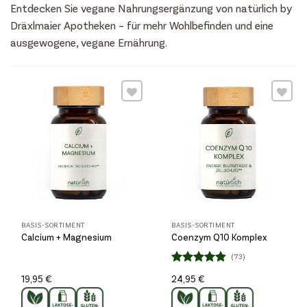
Entdecken Sie vegane Nahrungsergänzung von natürlich by
Dräxlmaier Apotheken – für mehr Wohlbefinden und eine
ausgewogene, vegane Ernährung.
Wunschliste
Wunschliste
BASIS-SORTIMENT
BASIS-SORTIMENT
Calcium + Magnesium
Coenzym Q10 Komplex
(73)
Bewertet
19,95
€
24,95
€
4.82
mit
von 5