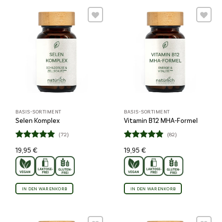
Wunschliste
Wunschliste
BASIS-SORTIMENT
BASIS-SORTIMENT
Selen Komplex
Vitamin B12 MHA-Formel
(72)
(82)
Bewertet
Bewertet
19,95
€
19,95
€
4.85
4.84
mit
mit
von 5
von 5
IN DEN WARENKORB
IN DEN WARENKORB