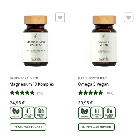
Wunschliste
Wunschliste
BASIS-SORTIMENT
BASIS-SORTIMENT
Magnesium 10 Komplex
Omega 3 Vegan
(74)
(104)
Bewertet
Bewertet
24,95
€
39,95
€
4.85
4.86
mit
mit
von 5
von 5
IN DEN WARENKORB
IN DEN WARENKORB