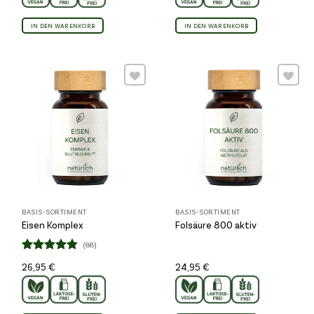
IN DEN WARENKORB
IN DEN WARENKORB
Wunschliste
Wunschliste
BASIS-SORTIMENT
BASIS-SORTIMENT
Eisen Komplex
Folsäure 800 aktiv
(88)
Bewertet
26,95
€
24,95
€
4.77
mit
von 5