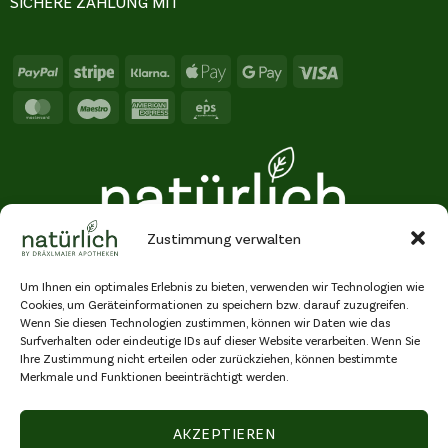
SICHERE ZAHLUNG MIT
PayPal
Stripe
Klarna
Apple
Google
Visa
Pay
Pay
MasterCard
Maestro
American
Eps
Express
Zustimmung verwalten
Um Ihnen ein optimales Erlebnis zu bieten, verwenden wir Technologien wie
Cookies, um Geräteinformationen zu speichern bzw. darauf zuzugreifen.
Wenn Sie diesen Technologien zustimmen, können wir Daten wie das
Surfverhalten oder eindeutige IDs auf dieser Website verarbeiten. Wenn Sie
Ihre Zustimmung nicht erteilen oder zurückziehen, können bestimmte
Merkmale und Funktionen beeinträchtigt werden.
© Copyright 2026 Natürlich by Dräxlmaier Apotheken GmbH, alle Rechte
vorbehalten
AKZEPTIEREN