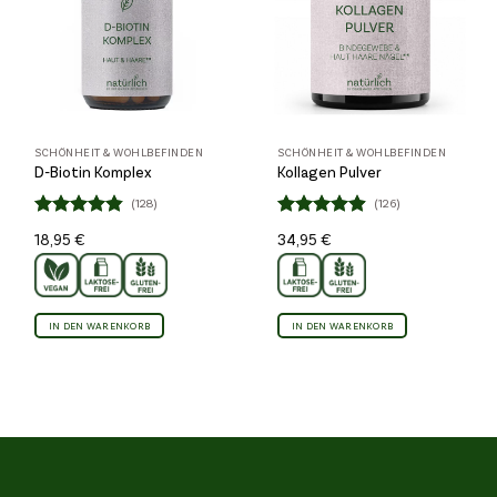
SCHÖNHEIT & WOHLBEFINDEN
SCHÖNHEIT & WOHLBEFINDEN
D-Biotin Komplex
Kollagen Pulver
(128)
(126)
Bewertet
Bewertet
18,95
€
34,95
€
4.82
4.85
mit
mit
von 5
von 5
IN DEN WARENKORB
IN DEN WARENKORB