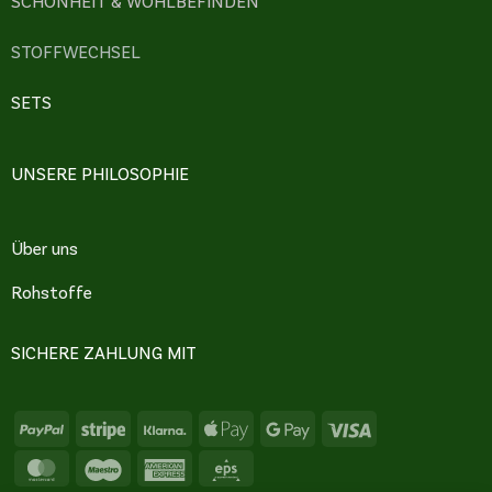
SCHÖNHEIT & WOHLBEFINDEN
STOFFWECHSEL
SETS
UNSERE PHILOSOPHIE
Über uns
Rohstoffe
SICHERE ZAHLUNG MIT
PayPal
Stripe
Klarna
Apple
Google
Visa
Pay
Pay
MasterCard
Maestro
American
Eps