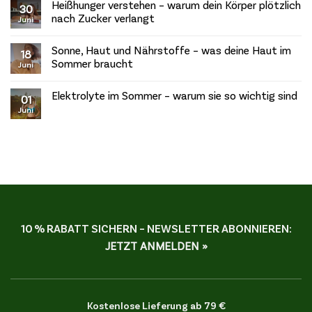
nur
Heißhunger verstehen – warum dein Körper plötzlich
zu
30
Muskelaufbau
Verdauung
nach Zucker verlangt
Juni
im
Urlaub
Keine
–
Kommentare
Sonne, Haut und Nährstoffe – was deine Haut im
so
zu
18
bleibt
Heißhunger
Sommer braucht
Juni
dein
verstehen
Bauch
–
Keine
im
warum
Kommentare
Elektrolyte im Sommer – warum sie so wichtig sind
Gleichgewicht
dein
zu
01
Körper
Sonne,
Juni
Keine
plötzlich
Haut
Kommentare
nach
und
zu
Zucker
Nährstoffe
Elektrolyte
verlangt
–
im
was
Sommer
deine
–
Haut
warum
im
sie
Sommer
so
braucht
wichtig
sind
10 % RABATT SICHERN – NEWSLETTER ABONNIEREN:
JETZT ANMELDEN »
Kostenlose Lieferung ab 79 €