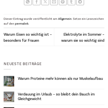
Dieser Eintrag wurde veröffentlicht am
Allgemein
. Setze ein Lesezeichen
auf den
permalink
.
Warum Eisen so wichtig ist –
Elektrolyte im Sommer –
besonders für Frauen
warum sie so wichtig sind
NEUESTE BEITRÄGE
Warum Proteine mehr können als nur Muskelaufbau
31
Juli
Keine
Kommentare
zu
Warum
Verdauung im Urlaub – so bleibt dein Bauch im
19
Proteine
Gleichgewicht
mehr
Juli
können
Keine
als
Kommentare