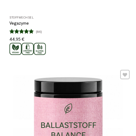
STOFFWECHSEL
Vegazyme
(86)
Bewertet
44,95
€
4.86
mit
von 5
Wunschliste