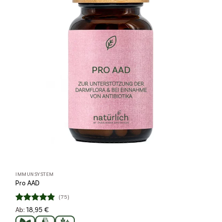
IMMUNSYSTEM
Pro AAD
(75)
Bewertet
Ab:
18,95
€
4.84
mit