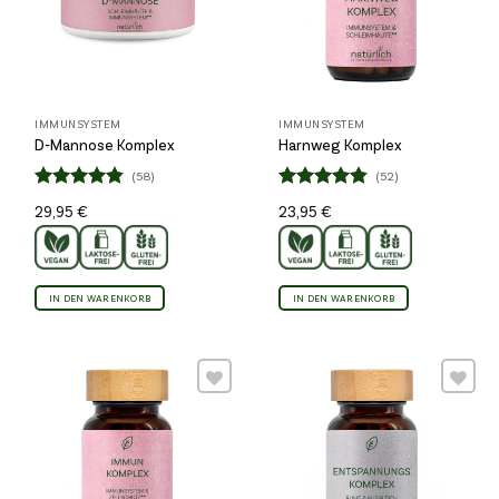
IMMUNSYSTEM
IMMUNSYSTEM
D-Mannose Komplex
Harnweg Komplex
(58)
(52)
Bewertet
Bewertet
29,95
€
23,95
€
4.81
4.81
mit
mit
von 5
von 5
IN DEN WARENKORB
IN DEN WARENKORB
Wunschliste
Wunschliste