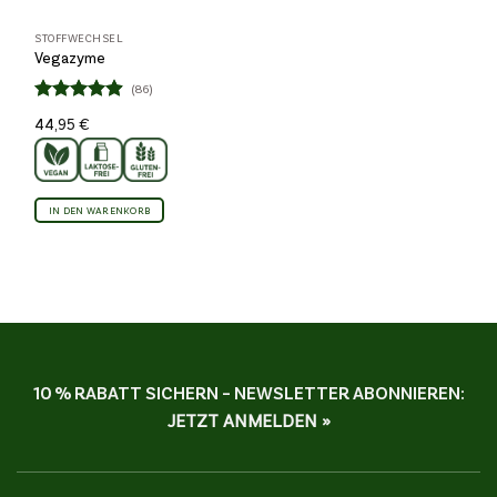
STOFFWECHSEL
Vegazyme
(86)
Bewertet
44,95
€
4.86
mit
von 5
IN DEN WARENKORB
10 % RABATT SICHERN – NEWSLETTER ABONNIEREN:
JETZT ANMELDEN »