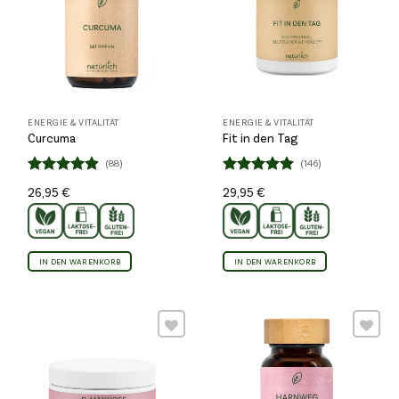
ENERGIE & VITALITÄT
ENERGIE & VITALITÄT
Curcuma
Fit in den Tag
(88)
(146)
Bewertet
Bewertet
26,95
€
29,95
€
4.85
4.86
mit
mit
von 5
von 5
IN DEN WARENKORB
IN DEN WARENKORB
Wunschliste
Wunschliste