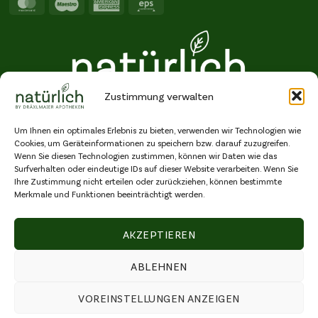
MasterCard
Maestro
American
Eps
Express
Zustimmung verwalten
Um Ihnen ein optimales Erlebnis zu bieten, verwenden wir Technologien wie
Cookies, um Geräteinformationen zu speichern bzw. darauf zuzugreifen.
Wenn Sie diesen Technologien zustimmen, können wir Daten wie das
Surfverhalten oder eindeutige IDs auf dieser Website verarbeiten. Wenn Sie
Ihre Zustimmung nicht erteilen oder zurückziehen, können bestimmte
Merkmale und Funktionen beeinträchtigt werden.
© Copyright 2026 Natürlich by Dräxlmaier Apotheken GmbH, alle Rechte
vorbehalten
AKZEPTIEREN
IMPRESSUM
|
RECHTLICHE HINWEISE
|
ECHTHEIT VON BEWERTUNGEN
|
ERKLÄRUNG
ZUR BARRIEREFREIHEIT
|
COOKIE-RICHTLINIE
ABLEHNEN
VOREINSTELLUNGEN ANZEIGEN
VERTRAG WIDERRUFEN