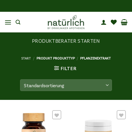
Zum
Inhalt
springen
PRODUKTBERATER STARTEN
START
/
PRODUKT PRODUKTTYP
/
PFLANZENEXTRAKT
FILTER
Wunschliste
Wunschliste