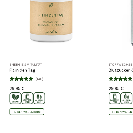
ENERGIE & VITALITÄT
STOFFWECHSE
Fit in den Tag
Blutzucker 
(146)
Bewertet
Bewertet
29,95
€
29,95
€
4.86
4.83
mit
mit
von 5
von 5
IN DEN WARENKORB
IN DEN WAREN