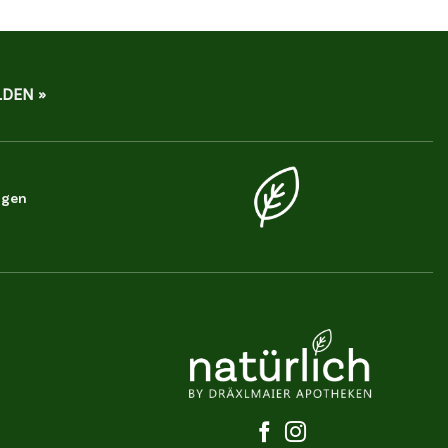
DEN »
ngen