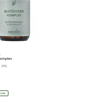
L
Komplex
(59)
KORB