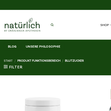
Zum
Inhalt
springen
SHOP
BLOG
UNSERE PHILOSOPHIE
START
/
PRODUKT FUNKTIONSBEREICH
/
BLUTZUCKER
FILTER
Wunschliste