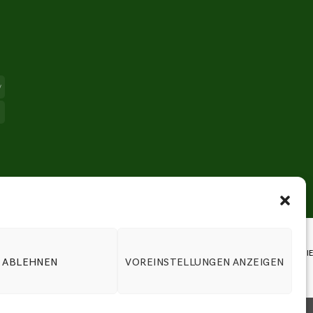
Apple
Pay
Card
Maestro
HEIT VON BEWERTUNGEN
|
ERKLÄRUNG ZUR BARRIEREFREIHEIT
|
COOKIE-RICHTLINIE
ABLEHNEN
VOREINSTELLUNGEN ANZEIGEN