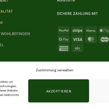
MENT
TALITÄT
SICHERE ZAHLUNG MIT
M
PayPal
Stripe
Klarna
& WOHLBEFINDEN
Google
Visa
Master
EL
Pay
American
Eps
Express
Zustimmung verwalten
ookies, um
Technologien
IMPRESSUM
|
RECHTLICHE HINWEISE
|
ECHT
ieser Website
AKZEPTIEREN
nnen bestimmte
VERTRAG WIDERRUFEN