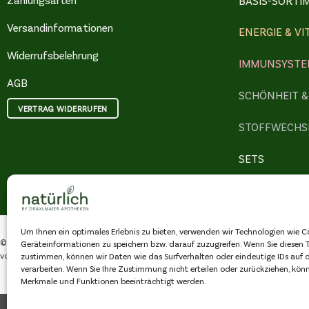
BASIS-SORTI
Versandinformationen
ENERGIE & VI
Widerrufsbelehrung
IMMUNSYSTE
AGB
SCHÖNHEIT 
VERTRAG WIDERRUFEN
STOFFWECHS
SETS
Um Ihnen ein optimales Erlebnis zu bieten, verwenden wir Technologien wie C
© Copyright 2026 Natürlich by Dräxlmaier Apotheken GmbH, alle Rechte
Geräteinformationen zu speichern bzw. darauf zuzugreifen. Wenn Sie diesen 
vorbehalten
zustimmen, können wir Daten wie das Surfverhalten oder eindeutige IDs auf d
verarbeiten. Wenn Sie Ihre Zustimmung nicht erteilen oder zurückziehen, kö
Merkmale und Funktionen beeinträchtigt werden.